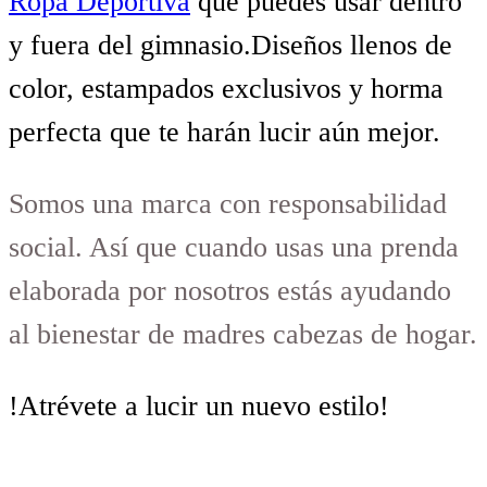
Ropa Deportiva
que puedes usar dentro
y fuera del gimnasio.Diseños llenos de
color, estampados exclusivos y horma
perfecta que te harán lucir aún mejor.
Somos una marca con responsabilidad
social. Así que cuando usas una prenda
elaborada por nosotros estás ayudando
al bienestar de madres cabezas de hogar.
!Atrévete a lucir un nuevo estilo!