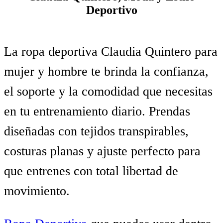
Deportivo
La ropa deportiva Claudia Quintero para
mujer y hombre te brinda la confianza,
el soporte y la comodidad que necesitas
en tu entrenamiento diario. Prendas
diseñadas con tejidos transpirables,
costuras planas y ajuste perfecto para
que entrenes con total libertad de
movimiento.