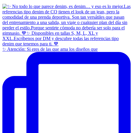
✨ Atención: Si eres de las que ama los diseños que