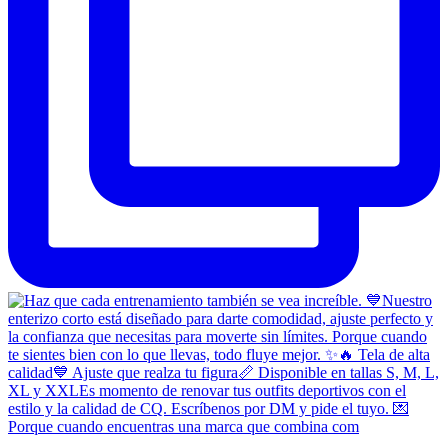
Porque cuando encuentras una marca que combina com