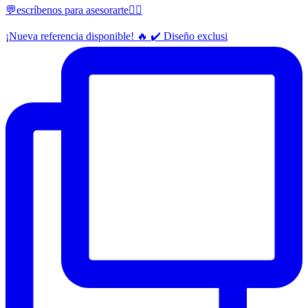
💬escríbenos para asesorarte👇🏻
¡Nueva referencia disponible! 🔥 ✔️ Diseño exclusi