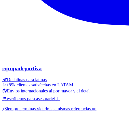
cqropadeportiva
💜De latinas para latinas
✨+89k clientas satisfechas en LATAM
🌎Envíos internacionales al por mayor y al detal
💬escríbenos para asesorarte👇🏻
¿Siempre terminas viendo las mismas referencias un