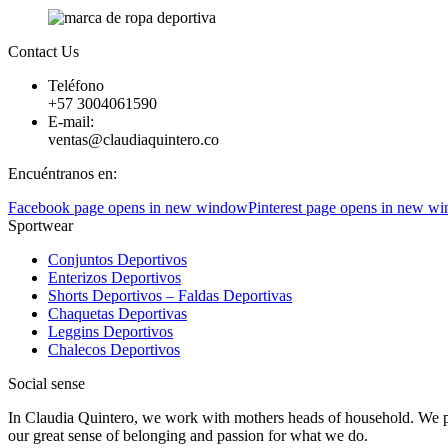
Contact Us
Teléfono
+57 3004061590
E-mail:
ventas@claudiaquintero.co
Encuéntranos en:
Facebook page opens in new window
Pinterest page opens in new w
Sportwear
Conjuntos Deportivos
Enterizos Deportivos
Shorts Deportivos – Faldas Deportivas
Chaquetas Deportivas
Leggins Deportivos
Chalecos Deportivos
Social sense
In Claudia Quintero, we work with mothers heads of household. We pr
our great sense of belonging and passion for what we do.