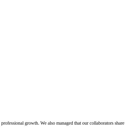
professional growth. We also managed that our collaborators share