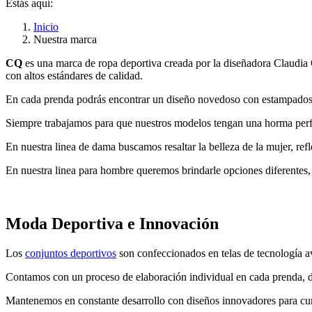
Estás aquí:
Inicio
Nuestra marca
CQ
es una marca de ropa deportiva creada por la diseñadora Claudia 
con altos estándares de calidad.
En cada prenda podrás encontrar un diseño novedoso con estampados 
Siempre trabajamos para que nuestros modelos tengan una horma perfect
En nuestra linea de dama buscamos resaltar la belleza de la mujer, refl
En nuestra linea para hombre queremos brindarle opciones diferentes, 
Moda Deportiva e Innovación
Los
conjuntos deportivos
son confeccionados en telas de tecnología a
Contamos con un proceso de elaboración individual en cada prenda, desd
Mantenemos en constante desarrollo con diseños innovadores para cum